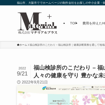
福山市、大阪市ででホームページの制作会社をお探しの中小企業・個
TOP
費用を抑えたH
ホーム
福山検診所のこだわり – 福山検診所｜健康診断業務を通して地
福山検診所のこだわり – 
2022
9/21
人々の健康を守り 豊かな
2022年9月21日