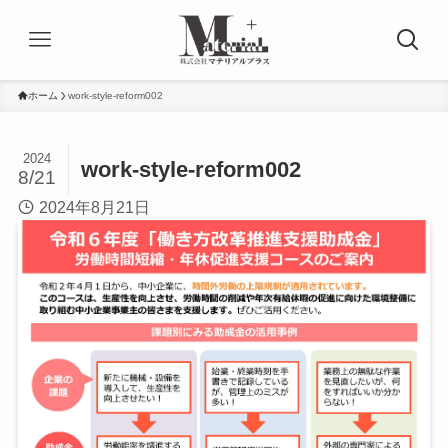
ホーム
work-style-reform002
2024
work-style-reform002
8/21
2024年8月21日